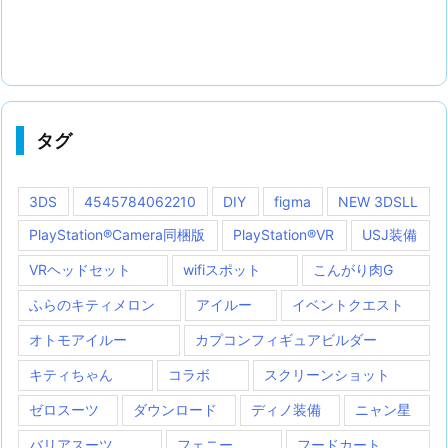
タグ
3DS
4545784062210
DIY
figma
NEW 3DSLL
PlayStation®Camera同梱版
PlayStation®VR
USJ装備
VRヘッドセット
wifiスポット
こんがり肉G
ふらのキティメロン
アイルー
イベントクエスト
オトモアイルー
カプコンフィギュアビルダー
キティちゃん
コラボ
スクリーンショット
ゼロスーツ
ダウンロード
ディノ装備
ニャン星
バリアスーツ
フェニー
フードカート