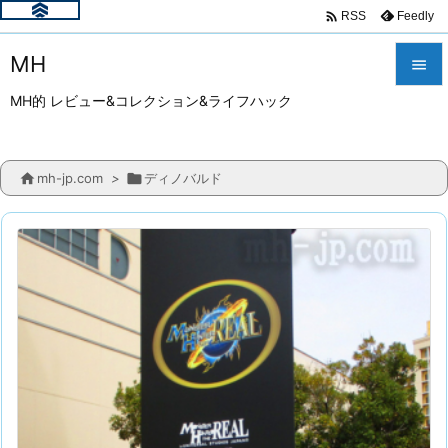

Feedly
RSS
MH

MH的 レビュー&コレクション&ライフハック

メニュ


mh-jp.com
>

ディノバルド
サイド

前へ

次へ

検索