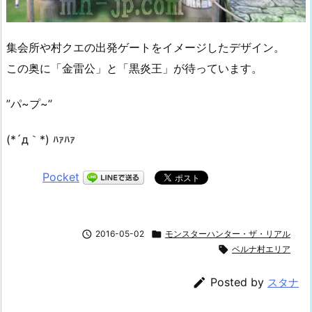
集会所や村クエの出発ゲートをイメージしたデザイン。
この奥に「金雷公」と「黒炎王」が待っています。
”パ~プ~”
(*´д｀*) ﾊｧﾊｧ
Pocket

2016-05-02

モンスターハンター・ザ・リアル

ベルナ村エリア

Posted by
スタナ