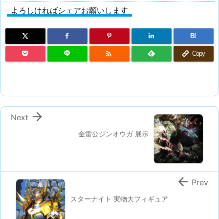
よろしければシェアお願いします
B!

Copy

Next
金雷公ジンオウガ 展示

Prev
スターナイト 実物大フィギュア