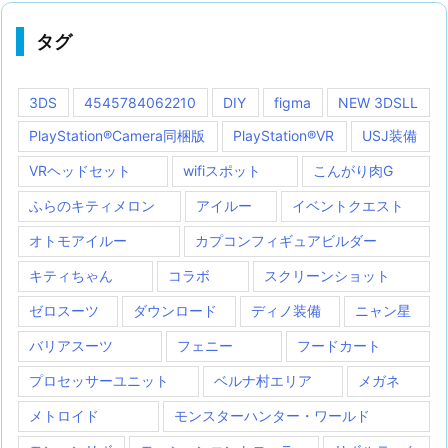
タグ
3DS
4545784062210
DIY
figma
NEW 3DSLL
PlayStation®Camera同梱版
PlayStation®VR
USJ装備
VRヘッドセット
wifiスポット
こんがり肉G
ふらのキティメロン
アイルー
イベントクエスト
オトモアイルー
カプコンフィギュアビルダー
キティちゃん
コラボ
スクリーンショット
ゼロスーツ
ダウンロード
ディノ装備
ニャン星
バリアスーツ
フェニー
フードカート
プロセッサーユニット
ベルナ村エリア
メガネ
メトロイド
モンスターハンター・ワールド