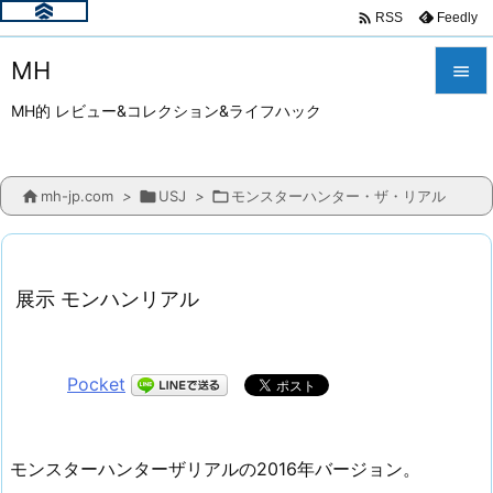

Feedly
RSS
MH

MH的 レビュー&コレクション&ライフハック

メニュ


mh-jp.com
>

USJ
>

モンスターハンター・ザ・リアル
サイド

前へ

展示 モンハンリアル
次へ

検索
Pocket
モンスターハンターザリアルの2016年バージョン。