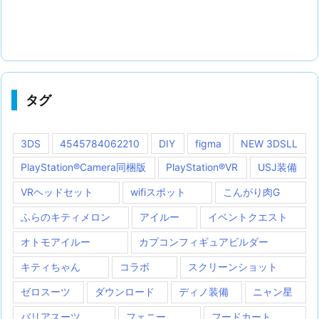
タグ
3DS
4545784062210
DIY
figma
NEW 3DSLL
PlayStation®Camera同梱版
PlayStation®VR
USJ装備
VRヘッドセット
wifiスポット
こんがり肉G
ふらのキティメロン
アイルー
イベントクエスト
オトモアイルー
カプコンフィギュアビルダー
キティちゃん
コラボ
スクリーンショット
ゼロスーツ
ダウンロード
ディノ装備
ニャン星
バリアスーツ
フェニー
フードカート