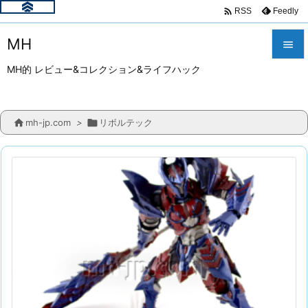

Feedly
RSS
MH

MH的 レビュー&コレクション&ライフハック

メニュ


mh-jp.com
>

リボルテック
サイド

前へ

次へ

検索